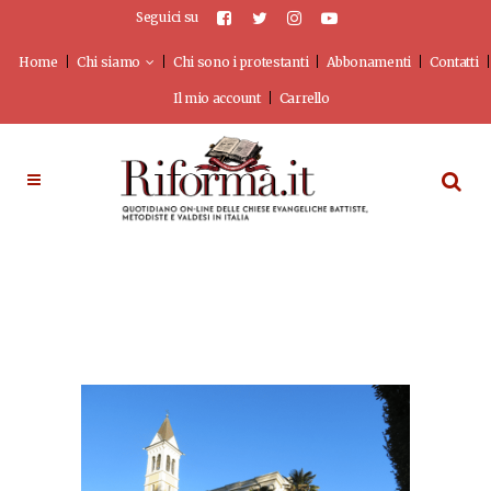
Seguici su
Home
Chi siamo
Chi sono i protestanti
Abbonamenti
Contatti
Il mio account
Carrello