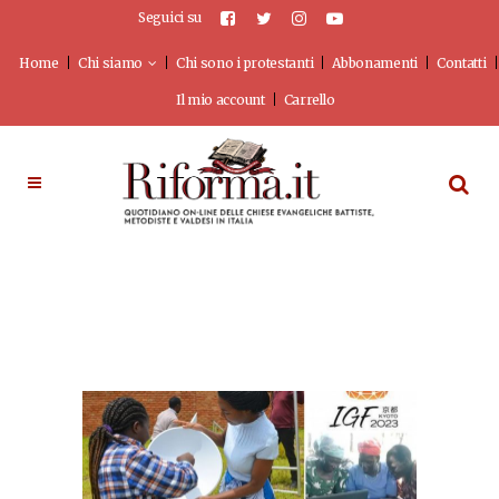
Seguici su
Home
Chi siamo
Chi sono i protestanti
Abbonamenti
Contatti
Il mio account
Carrello