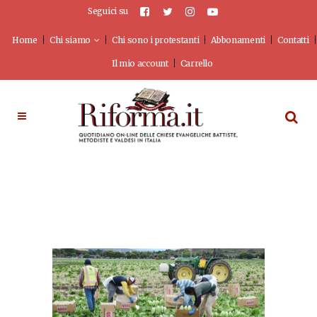
Seguici su
Home
Chi siamo
Chi sono i protestanti
Abbonamenti
Contatti
Il mio account
Carrello