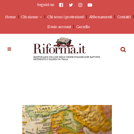
Seguici su
Home
Chi siamo
Chi sono i protestanti
Abbonamenti
Contatti
Il mio account
Carrello