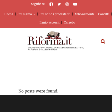
Seguici su
Home
Chi siamo
Chi sono i protestanti
Abbonamenti
Contatti
Il mio account
Carrello
No posts were found.