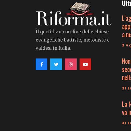
Ult
L’a
app
Il quotidiano on-line delle chiese
a m
evangeliche battiste, metodiste e
3 A
valdesi in Italia.
Non
seco
nell
31 L
La 
va 
31 L