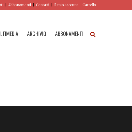
nti
Abbonamenti
Contatti
Il mio account
Carrello
LTIMEDIA
ARCHIVIO
ABBONAMENTI