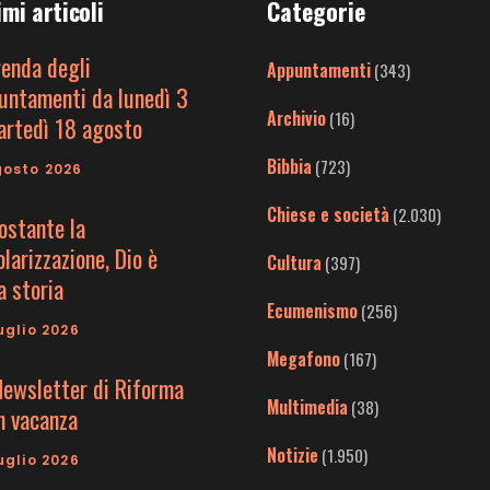
imi articoli
Categorie
genda degli
Appuntamenti
(343)
untamenti da lunedì 3
Archivio
(16)
artedì 18 agosto
Bibbia
(723)
gosto 2026
Chiese e società
(2.030)
ostante la
larizzazione, Dio è
Cultura
(397)
a storia
Ecumenismo
(256)
uglio 2026
Megafono
(167)
Newsletter di Riforma
Multimedia
(38)
in vacanza
Notizie
(1.950)
uglio 2026