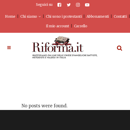
Seguici su
Home
Chi siamo
Chi sono i protestanti
Abbonamenti
Contatti
Il mio account
Carrello
No posts were found.