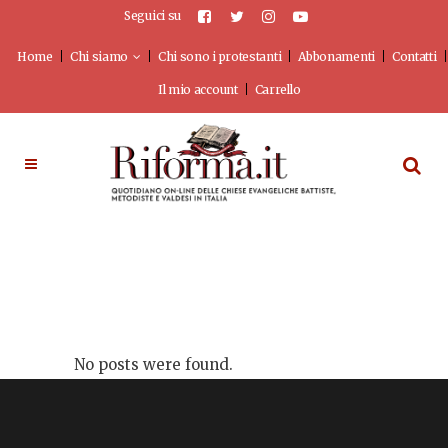
Seguici su
Home
Chi siamo
Chi sono i protestanti
Abbonamenti
Contatti
Il mio account
Carrello
No posts were found.