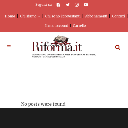
Seguici su
Home
Chi siamo
Chi sono i protestanti
Abbonamenti
Contatti
Il mio account
Carrello
No posts were found.