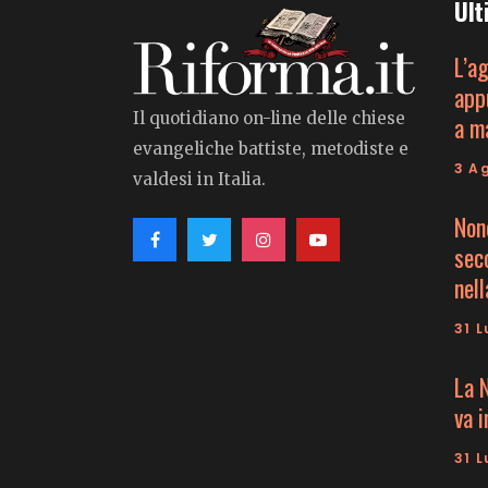
Ult
L’a
app
Il quotidiano on-line delle chiese
a m
evangeliche battiste, metodiste e
3 A
valdesi in Italia.
Non
seco
nell
31 L
La 
va 
31 L