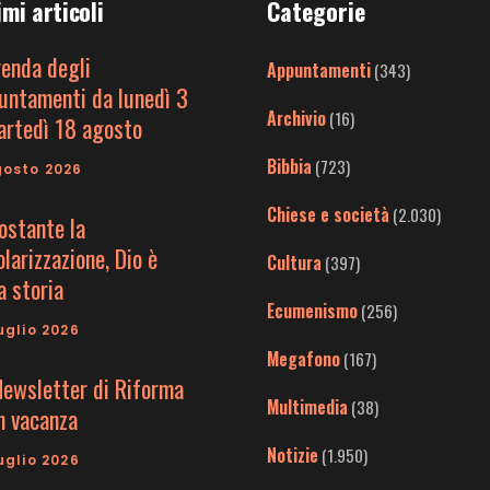
imi articoli
Categorie
genda degli
Appuntamenti
(343)
untamenti da lunedì 3
Archivio
(16)
artedì 18 agosto
Bibbia
(723)
gosto 2026
Chiese e società
(2.030)
ostante la
larizzazione, Dio è
Cultura
(397)
a storia
Ecumenismo
(256)
uglio 2026
Megafono
(167)
Newsletter di Riforma
Multimedia
(38)
in vacanza
Notizie
(1.950)
uglio 2026