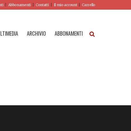
nti
Abbonamenti
Contatti
Il mio account
Carrello
LTIMEDIA
ARCHIVIO
ABBONAMENTI