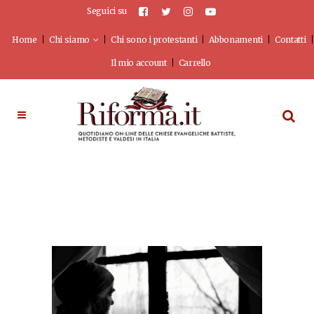
Seguici su
Home
Chi siamo
Chi sono i protestanti
Abbonamenti
Contatti
Il mio account
Carrello