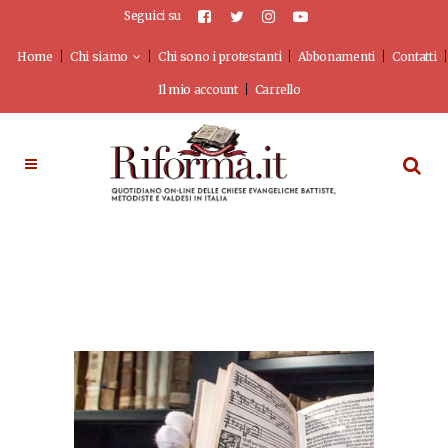
Seguici su
Home
Chi siamo
Chi sono i protestanti
Abbonamenti
Contatti
Il mio account
Carrello