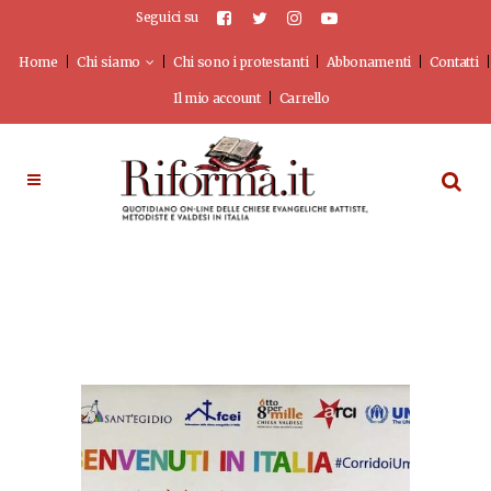
Seguici su
Home
Chi siamo
Chi sono i protestanti
Abbonamenti
Contatti
Il mio account
Carrello