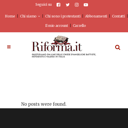
Seguici su
Home
Chi siamo
Chi sono i protestanti
Abbonamenti
Contatti
Il mio account
Carrello
No posts were found.