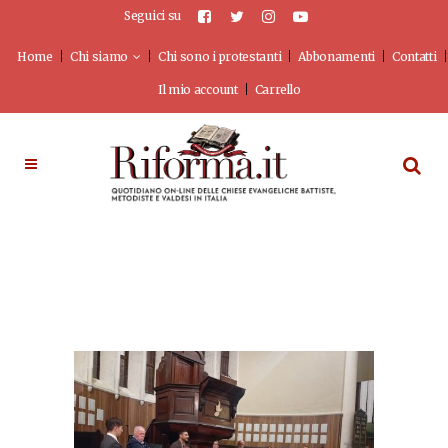
Seguici su
Home
Chi siamo
Chi sono i protestanti
Abbonamenti
Contatti
Il mio account
Carrello