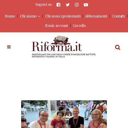
Seguici su
Home
Chi siamo
Chi sono i protestanti
Abbonamenti
Contatti
Il mio account
Carrello