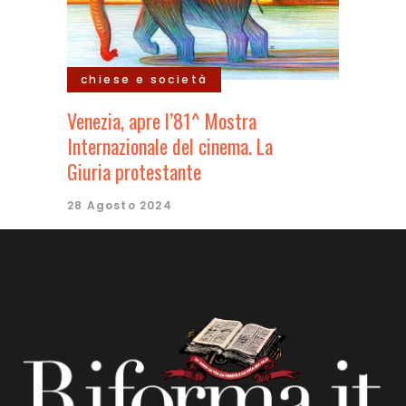
chiese e società
Venezia, apre l’81^ Mostra
Internazionale del cinema. La
Giuria protestante
28 Agosto 2024