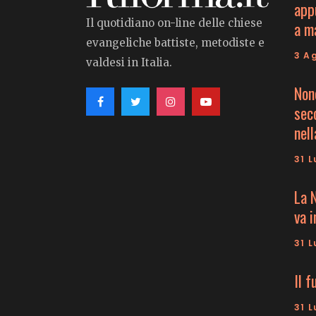
app
Il quotidiano on-line delle chiese
a m
evangeliche battiste, metodiste e
3 A
valdesi in Italia.
Non
seco
nell
31 L
La 
va 
31 L
Il f
31 L