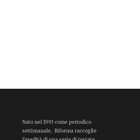
Nato nel 1993 come periodico
settimanale, Riforma raccoglie
l’eredità di una serie di testate