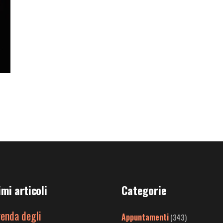
imi articoli
Categorie
genda degli
Appuntamenti
(343)