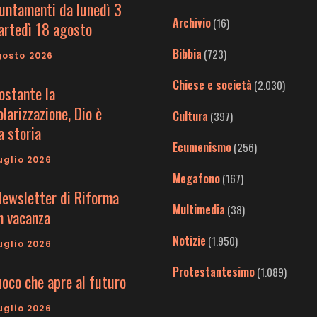
untamenti da lunedì 3
Archivio
(16)
artedì 18 agosto
Bibbia
(723)
gosto 2026
Chiese e società
(2.030)
ostante la
larizzazione, Dio è
Cultura
(397)
a storia
Ecumenismo
(256)
uglio 2026
Megafono
(167)
Newsletter di Riforma
Multimedia
(38)
in vacanza
Notizie
(1.950)
uglio 2026
Protestantesimo
(1.089)
uoco che apre al futuro
uglio 2026