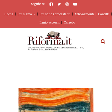
Seguici su
Home
Chi siamo
Chi sono i protestanti
Abbonamenti
Contatti
Il mio account
Carrello