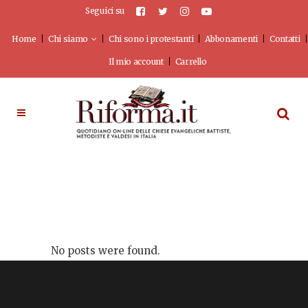
Seguici su
Home
Chi siamo
Chi sono i protestanti
Abbonamenti
Contatti
Il mio account
Carrello
No posts were found.