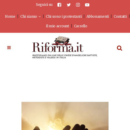
Seguici su
Home
Chi siamo
Chi sono i protestanti
Abbonamenti
Contatti
Il mio account
Carrello