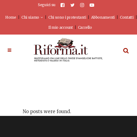
Seguici su
Home
Chi siamo
Chi sono i protestanti
Abbonamenti
Contatti
Il mio account
Carrello
No posts were found.