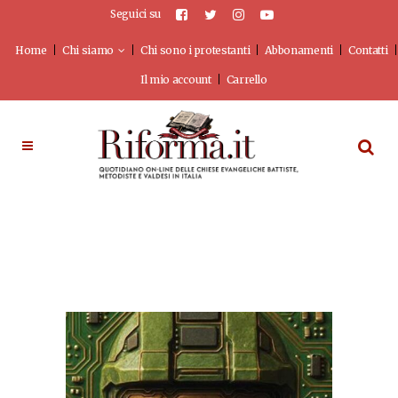
Seguici su
Home
Chi siamo
Chi sono i protestanti
Abbonamenti
Contatti
Il mio account
Carrello