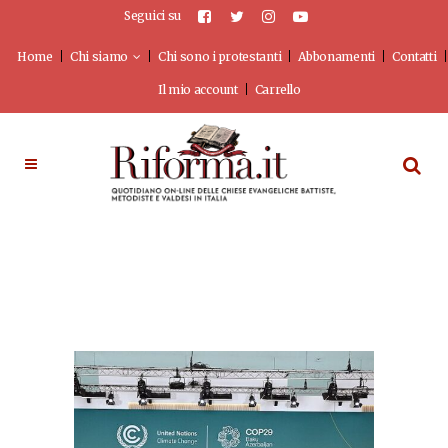
Seguici su
Home
Chi siamo
Chi sono i protestanti
Abbonamenti
Contatti
Il mio account
Carrello