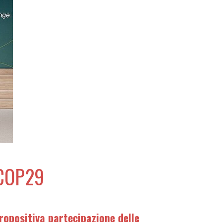
a COP29
ropositiva partecipazione delle