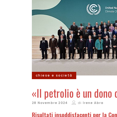
chiese e società
«Il petrolio è un dono 
28 Novembre 2024
di
Irene Abra
Risultati insoddisfacenti per la Co