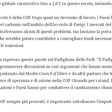
 globale catastrofico fino a 2,6°C in questo secolo, inviand
colo 6 della COP. Dopo quasi un decennio di lavoro, i Paesi
 carbonio nell’ambito dell’Accordo di Parigi. I mercati del c
isolveranno alcuni di questi problemi, ma lasciano la porta
 avrebbe potuto contribuire a convogliare fondi necessari 
 le emissioni.
 espresso queste parole sul Padiglione delle Fedi: “Il Padi
 promuovere discussioni su vari argomenti che hanno mostrat
rganizzato dal
Muslim Council of Elders
e da altri partner che h
oce di speranza e di azione nella COP. Girando per i stand,
zazioni e Paesi hanno per combattere il cambiamento climat
COP sempre più presenti, è importante sottolineare l’import