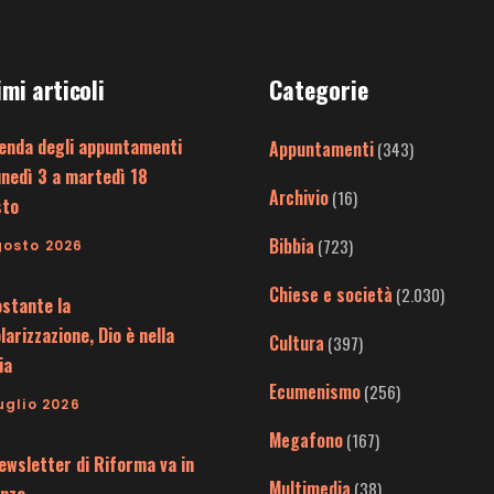
imi articoli
Categorie
enda degli appuntamenti
Appuntamenti
(343)
unedì 3 a martedì 18
Archivio
(16)
sto
Bibbia
(723)
gosto 2026
Chiese e società
(2.030)
stante la
larizzazione, Dio è nella
Cultura
(397)
ia
Ecumenismo
(256)
uglio 2026
Megafono
(167)
ewsletter di Riforma va in
Multimedia
(38)