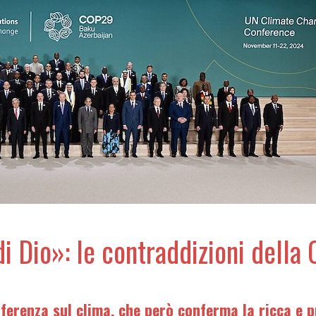
di Dio»: le contraddizioni dell
nferenza sul clima, che però conferma la ricca e p