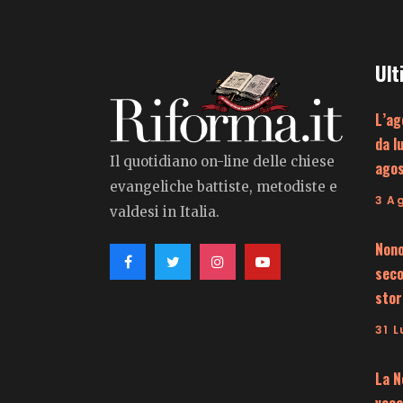
Ult
L’ag
da l
Il quotidiano on-line delle chiese
ago
evangeliche battiste, metodiste e
3 A
valdesi in Italia.
Nono
seco
stor
31 L
La N