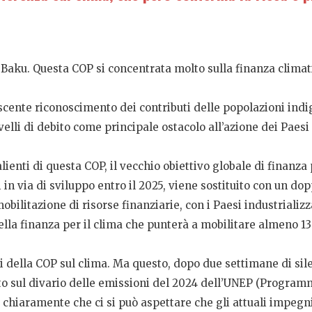
Baku. Questa COP si concentrata molto sulla finanza climati
escente riconoscimento dei contributi delle popolazioni indig
livelli di debito come principale ostacolo all’azione dei Paes
lienti di questa COP, il vecchio obiettivo globale di finanza
si in via di sviluppo entro il 2025, viene sostituito con un 
mobilitazione di risorse finanziarie, con i Paesi industrializz
la finanza per il clima che punterà a mobilitare almeno 130
 della COP sul clima. Ma questo, dopo due settimane di silen
rto sul divario delle emissioni del 2024 dell’UNEP (Program
chiaramente che ci si può aspettare che gli attuali impegni