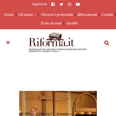
Seguici su
Home
Chi siamo
Chi sono i protestanti
Abbonamenti
Contatti
Il mio account
Carrello