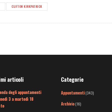
CLIFTON KIRKPATRICK
imi articoli
Categorie
enda degli appuntamenti
Appuntamenti
(343)
unedì 3 a martedì 18
Archivio
(16)
sto