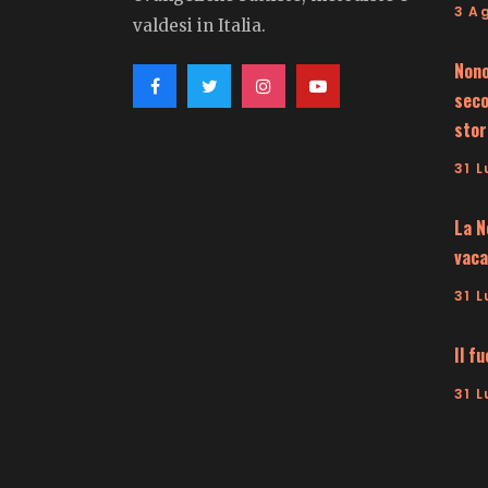
3 A
valdesi in Italia.
Nono
seco
stor
31 L
La N
vaca
31 L
Il f
31 L