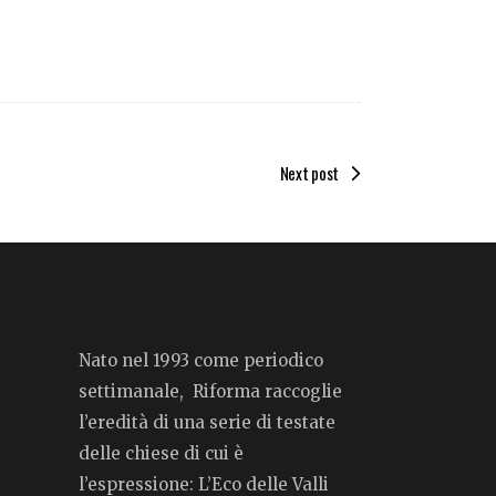
Next post
Nato nel 1993 come periodico
settimanale, Riforma raccoglie
l’eredità di una serie di testate
delle chiese di cui è
l’espressione: L’Eco delle Valli