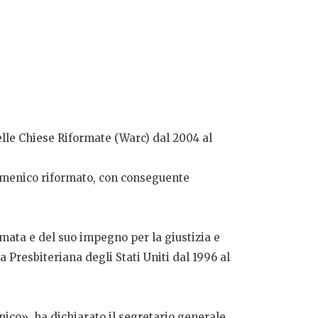
elle Chiese Riformate (Warc) dal 2004 al
cumenico riformato, con conseguente
ormata e del suo impegno per la giustizia e
 Presbiteriana degli Stati Uniti dal 1996 al
enico»
, ha dichiarato il segretario generale