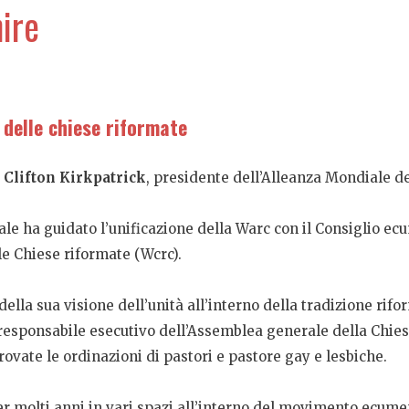
nire
e delle chiese riformate
e
Clifton Kirkpatrick
, presidente dell’Alleanza Mondiale d
ale ha guidato l’unificazione della Warc con il Consiglio e
e Chiese riformate (Wcrc).
ella sua visione dell’unità all’interno della tradizione rif
 responsabile esecutivo dell’Assemblea generale della Chiesa
ovate le ordinazioni di pastori e pastore gay e lesbiche.
per molti anni in vari spazi all’interno del movimento ecum