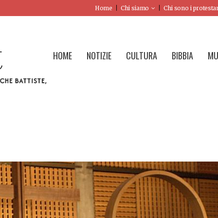
Home
Chi siamo
Chi sono i protesta
HOME
NOTIZIE
CULTURA
BIBBIA
MU