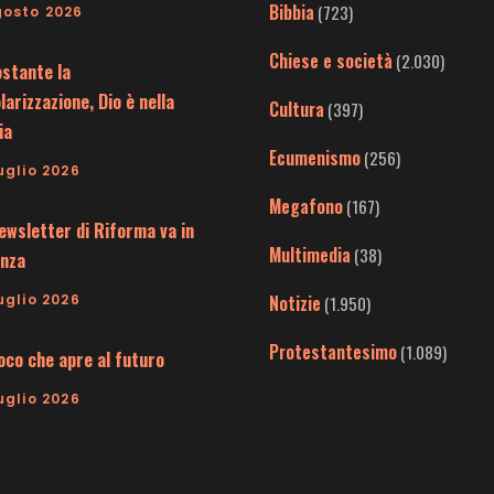
Bibbia
(723)
gosto 2026
Chiese e società
(2.030)
stante la
larizzazione, Dio è nella
Cultura
(397)
ia
Ecumenismo
(256)
uglio 2026
Megafono
(167)
ewsletter di Riforma va in
Multimedia
(38)
nza
uglio 2026
Notizie
(1.950)
Protestantesimo
(1.089)
uoco che apre al futuro
uglio 2026