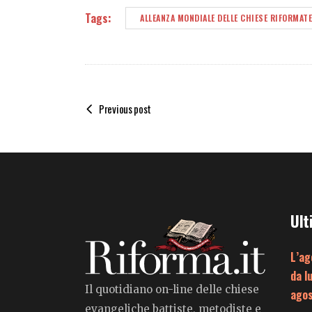
Tags:
ALLEANZA MONDIALE DELLE CHIESE RIFORMATE
Previous post
Ult
L’ag
da l
Il quotidiano on-line delle chiese
ago
evangeliche battiste, metodiste e