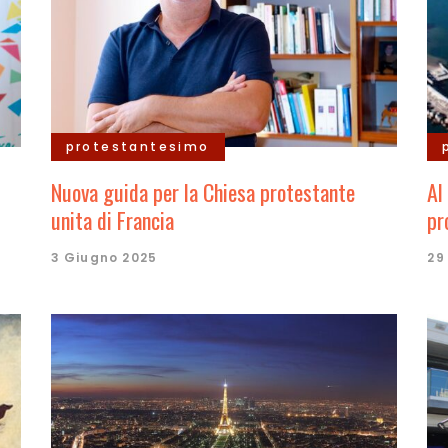
protestantesimo
Nuova guida per la Chiesa protestante
Al
unita di Francia
pr
3 Giugno 2025
29