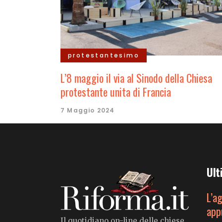
protestantesimo
L’8 maggio il via al Sinodo della Chiesa
protestante unita di Francia
7 Maggio 2024
Ult
L’a
app
Il quotidiano on-line delle chiese