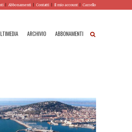
nti
Abbonamenti
Contatti
Il mio account
Carrello
LTIMEDIA
ARCHIVIO
ABBONAMENTI