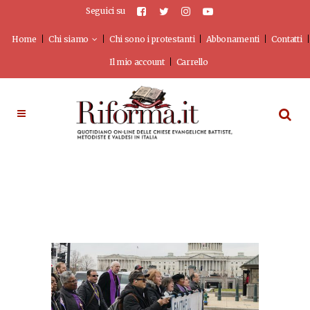
Seguici su
Home
Chi siamo
Chi sono i protestanti
Abbonamenti
Contatti
Il mio account
Carrello