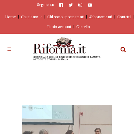
Seguici su
Home
Chi siamo
Chi sono i protestanti
Abbonamenti
Contatti
Il mio account
Carrello