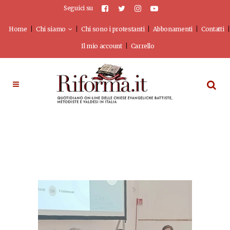
Seguici su
Home
Chi siamo
Chi sono i protestanti
Abbonamenti
Contatti
Il mio account
Carrello