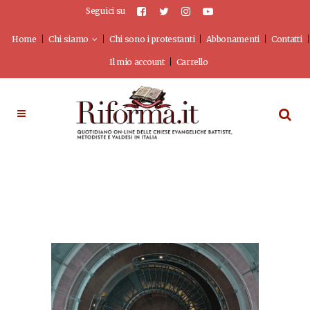
Seguici su
Home
Chi siamo
Chi sono i protestanti
Abbonamenti
Contatti
Il mio account
Carrello