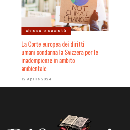
chiese e società
La Corte europea dei diritti
umani condanna la Svizzera per le
inadempienze in ambito
ambientale
12 Aprile 2024