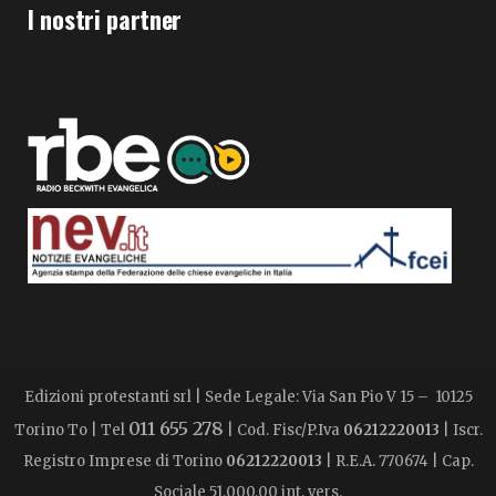
I nostri partner
Edizioni protestanti srl | Sede Legale: Via San Pio V 15 – 10125
011 655 278
Torino To | Tel
| Cod. Fisc/P.Iva
06212220013
| Iscr.
Registro Imprese di Torino
06212220013
| R.E.A. 770674 | Cap.
Sociale 51.000,00 int. vers.