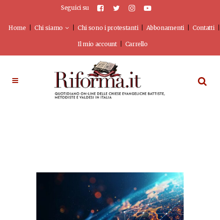
Seguici su
Home
Chi siamo
Chi sono i protestanti
Abbonamenti
Contatti
Il mio account
Carrello