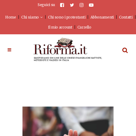
Seguici su
Home
Chi siamo
Chi sono i protestanti
Abbonamenti
Contatti
Il mio account
Carrello