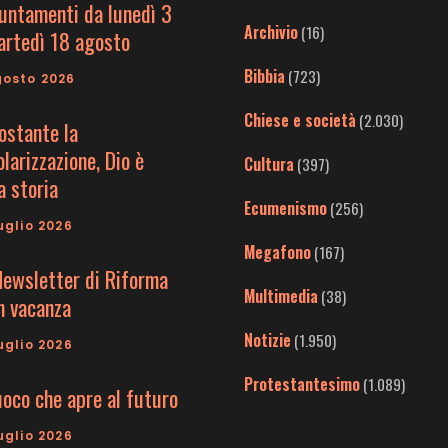
untamenti da lunedì 3
Archivio
(16)
artedì 18 agosto
Bibbia
(723)
gosto 2026
Chiese e società
(2.030)
ostante la
larizzazione, Dio è
Cultura
(397)
a storia
Ecumenismo
(256)
uglio 2026
Megafono
(167)
Newsletter di Riforma
Multimedia
(38)
in vacanza
Notizie
(1.950)
uglio 2026
Protestantesimo
(1.089)
uoco che apre al futuro
uglio 2026