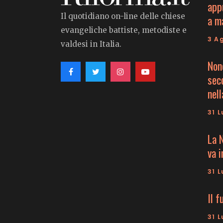
app
Il quotidiano on-line delle chiese
a m
evangeliche battiste, metodiste e
3 A
valdesi in Italia.
Non
seco
nell
31 L
La 
va 
31 L
Il f
31 L