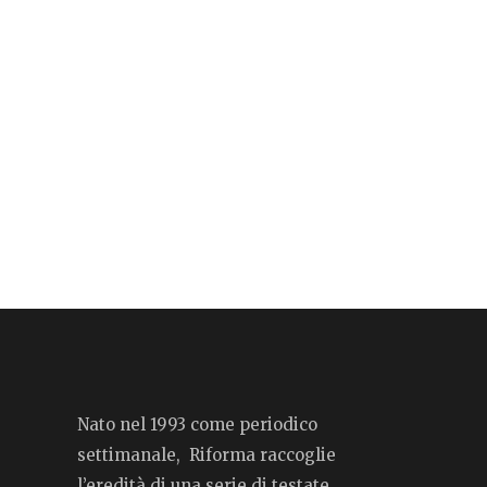
Nato nel 1993 come periodico
settimanale, Riforma raccoglie
l’eredità di una serie di testate