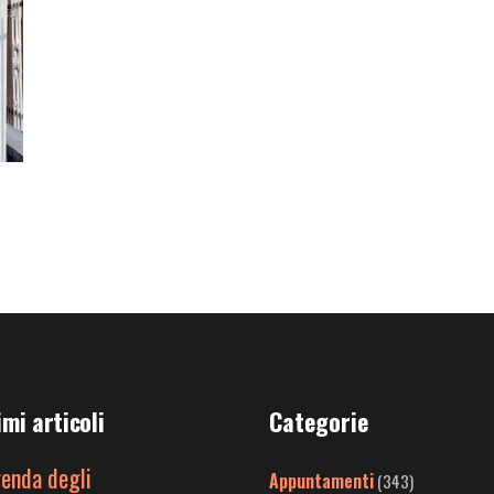
imi articoli
Categorie
genda degli
Appuntamenti
(343)