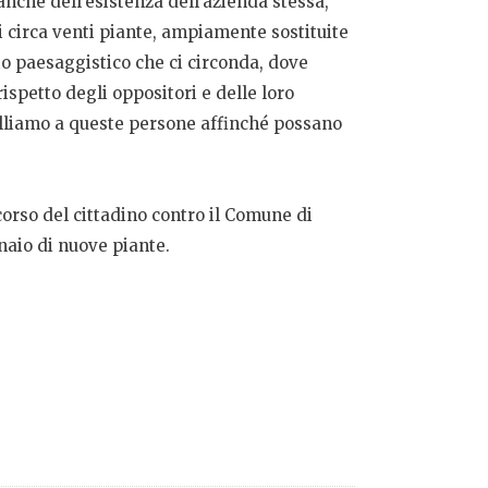
nche dell’esistenza dell’azienda stessa,
i circa venti piante, ampiamente sostituite
to paesaggistico che ci circonda, dove
spetto degli oppositori e delle loro
elliamo a queste persone affinché possano
corso del cittadino contro il Comune di
naio di nuove piante.