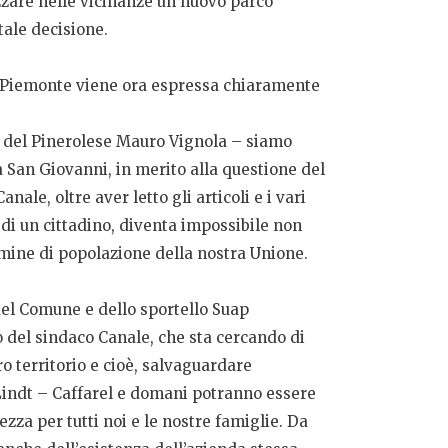
zare nelle vicinanze un nuovo parco
tale decisione.
l Piemonte viene ora espressa chiaramente
a del Pinerolese Mauro Vignola – siamo
 San Giovanni, in merito alla questione del
le, oltre aver letto gli articoli e i vari
di un cittadino, diventa impossibile non
rmine di popolazione della nostra Unione.
 del Comune e dello sportello Suap
 del sindaco Canale, che sta cercando di
o territorio e cioè, salvaguardare
a Lindt – Caffarel e domani potranno essere
ezza per tutti noi e le nostre famiglie. Da