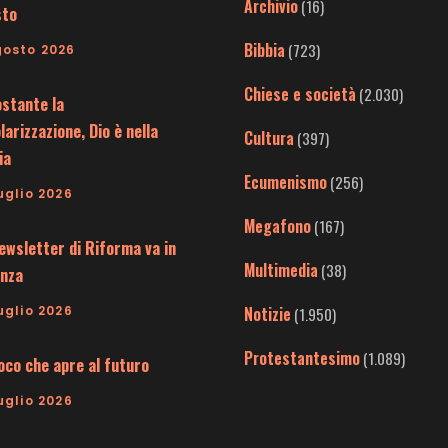
Archivio
(16)
sto
Bibbia
(723)
gosto 2026
Chiese e società
(2.030)
stante la
larizzazione, Dio è nella
Cultura
(397)
ia
Ecumenismo
(256)
uglio 2026
Megafono
(167)
ewsletter di Riforma va in
Multimedia
(38)
nza
uglio 2026
Notizie
(1.950)
Protestantesimo
(1.089)
uoco che apre al futuro
uglio 2026