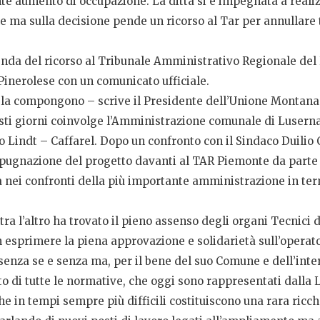
e aumento di occupazione. La ditta si è impegnata a realiz
e ma sulla decisione pende un ricorso al Tar per annullare 
cenda del ricorso al Tribunale Amministrativo Regionale de
inerolese con un comunicato ufficiale.
e la compongono – scrive il Presidente dell’Unione Montan
sti giorni coinvolge l’Amministrazione comunale di Luserna
indt – Caffarel. Dopo un confronto con il Sindaco Duilio Cana
mpugnazione del progetto davanti al TAR Piemonte da parte 
à nei confronti della più importante amministrazione in te
 tra l’altro ha trovato il pieno assenso degli organi Tecnici
 esprimere la piena approvazione e solidarietà sull’operato
enza se e senza ma, per il bene del suo Comune e dell’inter
tto di tutte le normative, che oggi sono rappresentati dall
che in tempi sempre più difficili costituiscono una rara ricch