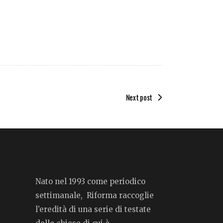
Next post
Nato nel 1993 come periodico
settimanale, Riforma raccoglie
l’eredità di una serie di testate