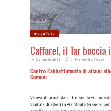
megafono
Caffarel, il Tar boccia
14 Gennaio 2026
di
Piervaldo Rostan
Contro l’abbattimento di alcuni albe
Comuni
Va avanti ormai da settimane la vicenda de
ventina di alberi in via Monte Granero per