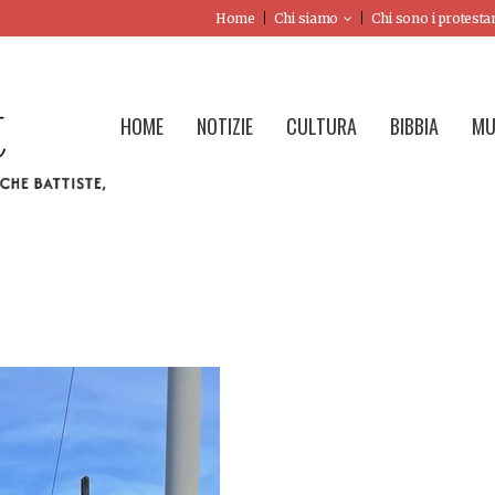
Home
Chi siamo
Chi sono i protesta
HOME
NOTIZIE
CULTURA
BIBBIA
MU