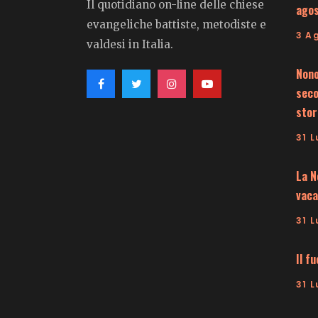
Il quotidiano on-line delle chiese
ago
evangeliche battiste, metodiste e
3 A
valdesi in Italia.
Nono
seco
stor
31 L
La N
vaca
31 L
Il f
31 L