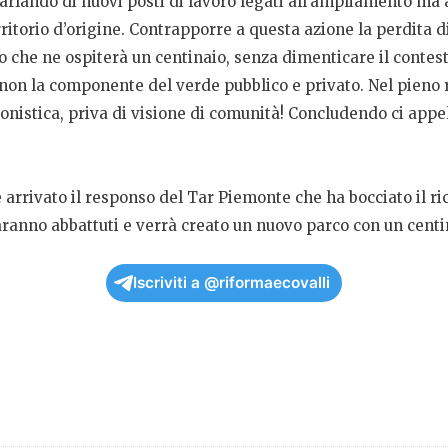
rlando di nuovi posti di lavoro legati all’ampliamento ma a
itorio d’origine. Contrapporre a questa azione la perdita d
o che ne ospiterà un centinaio, senza dimenticare il contes
on la componente del verde pubblico e privato. Nel pieno ri
ronistica, priva di visione di comunità! Concludendo ci app
è arrivato il responso del Tar Piemonte che ha bocciato il ri
 saranno abbattuti e verrà creato un nuovo parco con un centi
Iscriviti a @riformaecovalli