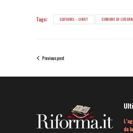
Tags:
CAFFAREL - LINDT
COMUNE DI LUSERN
Previous post
Ult
L’ag
da l