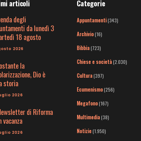
imi articoli
Categorie
genda degli
Appuntamenti
(343)
untamenti da lunedì 3
Archivio
(16)
artedì 18 agosto
Bibbia
(723)
gosto 2026
Chiese e società
(2.030)
ostante la
larizzazione, Dio è
Cultura
(397)
a storia
Ecumenismo
(256)
uglio 2026
Megafono
(167)
Newsletter di Riforma
Multimedia
(38)
in vacanza
Notizie
(1.950)
uglio 2026