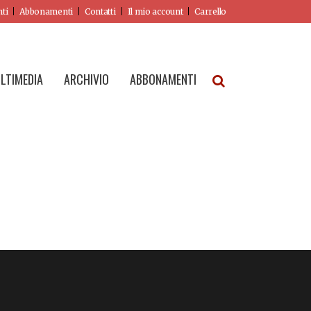
nti
Abbonamenti
Contatti
Il mio account
Carrello
LTIMEDIA
ARCHIVIO
ABBONAMENTI