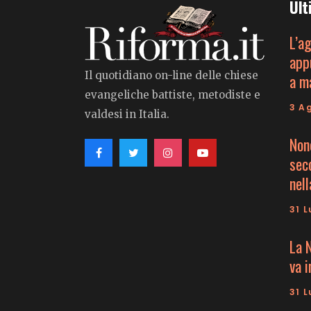
Ult
L’a
app
Il quotidiano on-line delle chiese
a m
evangeliche battiste, metodiste e
3 A
valdesi in Italia.
Non
seco
nell
31 L
La 
va 
31 L