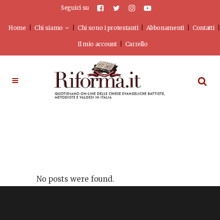
Seguici su
Home
Chi siamo
Chi sono i protestanti
Abbonamenti
Contatti
Il mio account
Carrello
No posts were found.