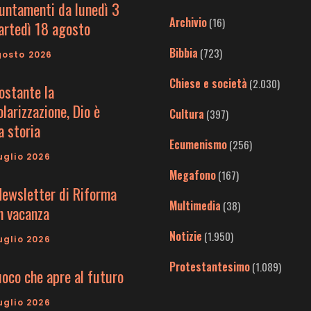
untamenti da lunedì 3
Archivio
(16)
artedì 18 agosto
Bibbia
(723)
gosto 2026
Chiese e società
(2.030)
ostante la
larizzazione, Dio è
Cultura
(397)
a storia
Ecumenismo
(256)
uglio 2026
Megafono
(167)
Newsletter di Riforma
Multimedia
(38)
in vacanza
Notizie
(1.950)
uglio 2026
Protestantesimo
(1.089)
uoco che apre al futuro
uglio 2026