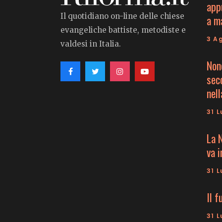
app
Il quotidiano on-line delle chiese
a m
evangeliche battiste, metodiste e
3 A
valdesi in Italia.
Non
seco
nell
31 L
La 
va 
31 L
Il f
31 L