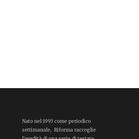
Nato nel 1993 come periodico
settimanale, Riforma raccoglie
l’eredità di una serie di testate