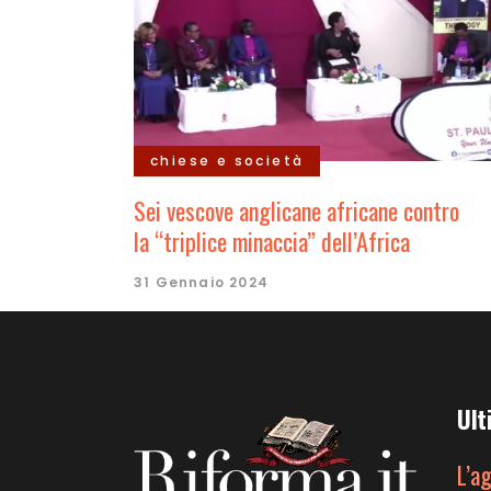
chiese e società
Sei vescove anglicane africane contro
la “triplice minaccia” dell’Africa
31 Gennaio 2024
Ult
L’a