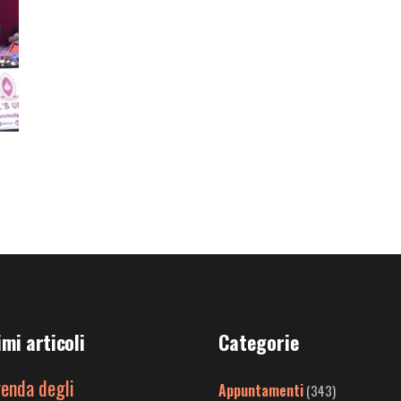
imi articoli
Categorie
genda degli
Appuntamenti
(343)