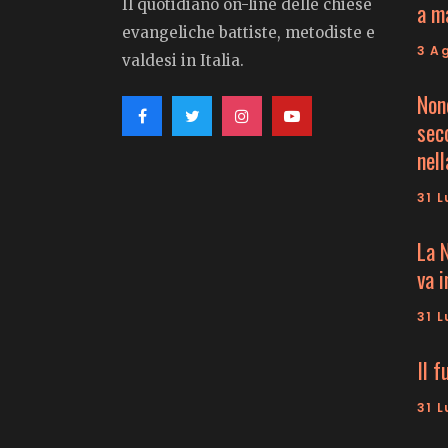
Il quotidiano on-line delle chiese
a m
evangeliche battiste, metodiste e
3 A
valdesi in Italia.
Non
seco
nell
31 L
La 
va 
31 L
Il f
31 L