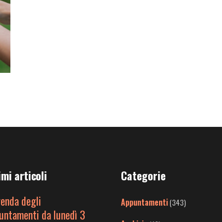
imi articoli
Categorie
genda degli
Appuntamenti
(343)
untamenti da lunedì 3