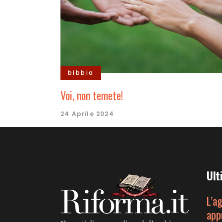
bibbia
Voi, non temete!
24 Aprile 2024
Ult
L’a
app