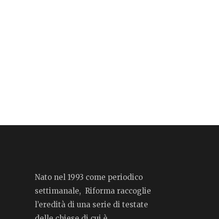
Nato nel 1993 come periodico
settimanale, Riforma raccoglie
l’eredità di una serie di testate
delle chiese di cui è