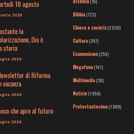
Archivio
(16)
artedì 18 agosto
Bibbia
(723)
gosto 2026
Chiese e società
(2.030)
ostante la
larizzazione, Dio è
Cultura
(397)
a storia
Ecumenismo
(256)
uglio 2026
Megafono
(167)
Newsletter di Riforma
Multimedia
(38)
in vacanza
Notizie
(1.950)
uglio 2026
Protestantesimo
(1.089)
uoco che apre al futuro
uglio 2026