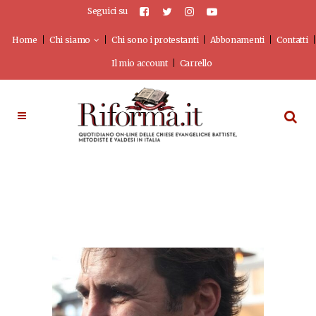
Seguici su
Home
Chi siamo
Chi sono i protestanti
Abbonamenti
Contatti
Il mio account
Carrello