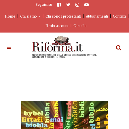
Seguici su
Home
Chi siamo
Chi sono i protestanti
Abbonamenti
Contatti
Il mio account
Carrello