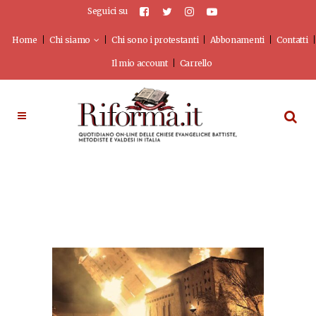
Seguici su
Home
Chi siamo
Chi sono i protestanti
Abbonamenti
Contatti
Il mio account
Carrello