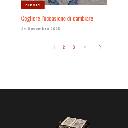
bibbia
Cogliere l’occasione di cambiare
24 Novembre 2025
1
2
3