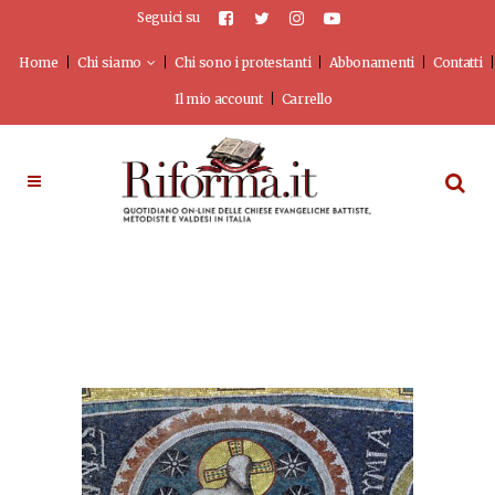
Seguici su
Home
Chi siamo
Chi sono i protestanti
Abbonamenti
Contatti
Il mio account
Carrello