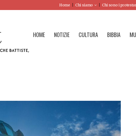
Home
Chi siamo
Chi sono i protesta
HOME
NOTIZIE
CULTURA
BIBBIA
MU