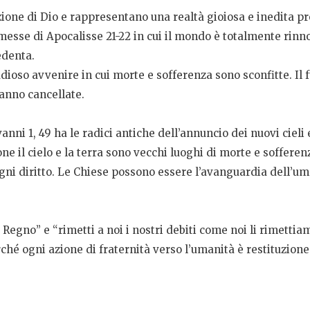
azione di Dio e rappresentano una realtà gioiosa e inedita pr
messe di Apocalisse 21-22 in cui il mondo è totalmente rinno
edenta.
oso avvenire in cui morte e sofferenza sono sconfitte. Il f
ranno cancellate.
nni 1, 49 ha le radici antiche dell’annuncio dei nuovi cieli e
ne il cielo e la terra sono vecchi luoghi di morte e sofferen
ogni diritto. Le Chiese possono essere l’avanguardia dell’um
Regno” e “rimetti a noi i nostri debiti come noi li rimettiam
hé ogni azione di fraternità verso l’umanità è restituzione d