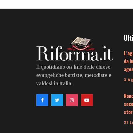
Ult
L’ag
da l
Il quotidiano on-line delle chiese
ago
evangeliche battiste, metodiste e
3 A
valdesi in Italia.
Nono
seco
stor
31 L