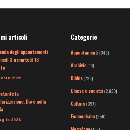
imi articoli
Categorie
enda degli appuntamenti
Appuntamenti
(343)
unedì 3 a martedì 18
Archivio
(16)
sto
Bibbia
(723)
gosto 2026
Chiese e società
(2.030)
stante la
larizzazione, Dio è nella
Cultura
(397)
ia
Ecumenismo
(256)
uglio 2026
Megafono
(167)