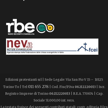
Edizioni protestanti srl | Sede Legale: Via San Pio V 15 – 10125
011 655 278
Torino To | Tel
| Cod. Fisc/P.Iva
06212220013
| Iscr.
Registro Imprese di Torino
06212220013
| R.E.A. 770674 | Cap.
Sociale 51.000,00 int. vers.
La testata fruisce dei seguenti contributi statali: contr. editoria D.lgs