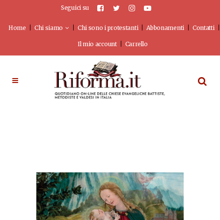
Seguici su
Home
Chi siamo
Chi sono i protestanti
Abbonamenti
Contatti
Il mio account
Carrello