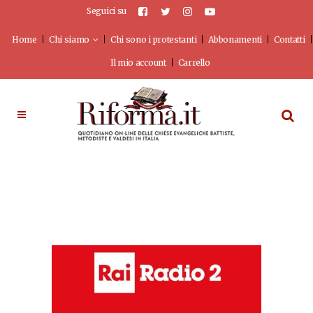
Seguici su
Home
Chi siamo
Chi sono i protestanti
Abbonamenti
Contatti
Il mio account
Carrello