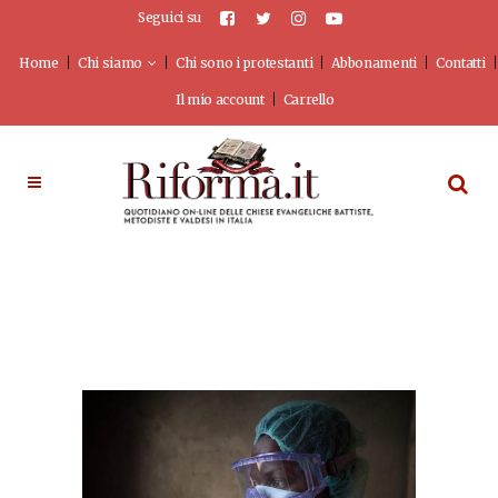
Seguici su
Home
Chi siamo
Chi sono i protestanti
Abbonamenti
Contatti
Il mio account
Carrello