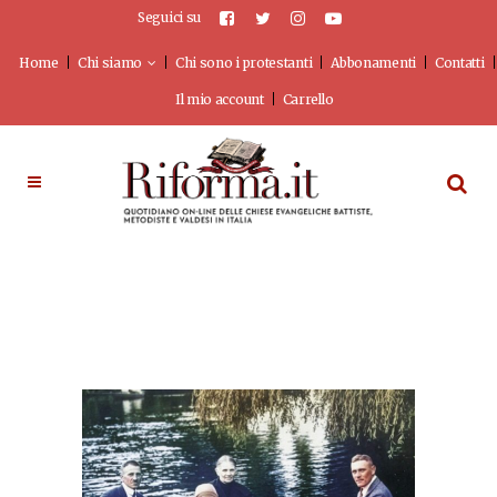
Seguici su
Home
Chi siamo
Chi sono i protestanti
Abbonamenti
Contatti
Il mio account
Carrello