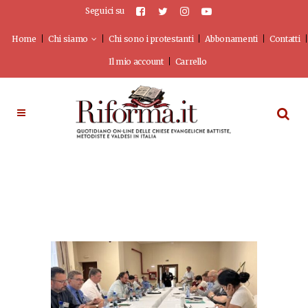
Seguici su
Home
Chi siamo
Chi sono i protestanti
Abbonamenti
Contatti
Il mio account
Carrello