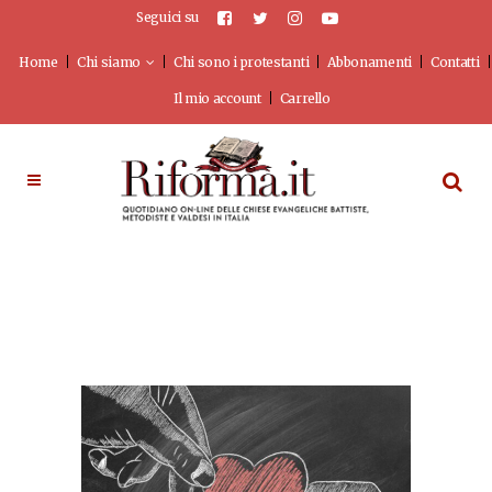
Seguici su
Home
Chi siamo
Chi sono i protestanti
Abbonamenti
Contatti
Il mio account
Carrello